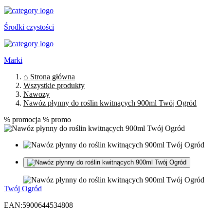
Środki czystości
Marki
⌂ Strona główna
Wszystkie produkty
Nawozy
Nawóz płynny do roślin kwitnących 900ml Twój Ogród
% promocja
% promo
Twój Ogród
EAN:
5900644534808