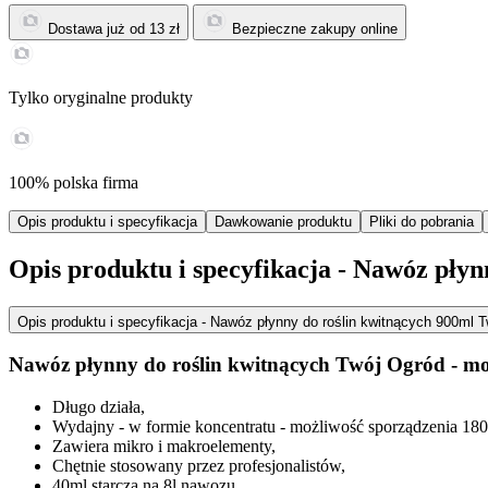
Dostawa już od
13 zł
Bezpieczne
zakupy online
Tylko
oryginalne produkty
100%
polska firma
Opis produktu i specyfikacja
Dawkowanie produktu
Pliki do pobrania
Opis produktu i specyfikacja
- Nawóz płyn
Opis produktu i specyfikacja
- Nawóz płynny do roślin kwitnących 900ml 
Nawóz płynny do roślin kwitnących Twój Ogród - m
Długo działa,
Wydajny - w formie koncentratu - możliwość sporządzenia 180
Zawiera mikro i makroelementy,
Chętnie stosowany przez profesjonalistów,
40ml starcza na 8l nawozu,