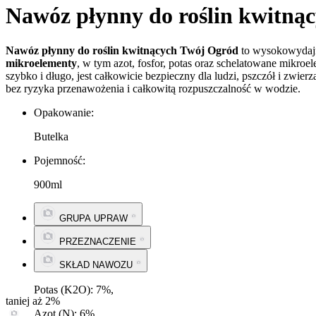
Nawóz płynny do roślin kwitną
Nawóz płynny do roślin kwitnących Twój Ogród
to wysokowydajn
mikroelementy
, w tym azot, fosfor, potas oraz schelatowane mikro
szybko i długo, jest całkowicie bezpieczny dla ludzi, pszczół i zw
bez ryzyka przenawożenia i całkowitą rozpuszczalność w wodzie.
Opakowanie:
Butelka
Pojemność:
900ml
GRUPA UPRAW
Rośliny kwitnące.
PRZEZNACZENIE
Dom i ogród.
SKŁAD NAWOZU
Potas (K2O): 7%,
taniej aż 2%
Azot (N): 6%,