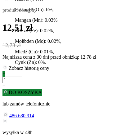
Fosfor (P2O5): 6%,
produkt dostępny
Mangan (Mn): 0.03%,
12,51 zł
Żelazo (Fe): 0.02%,
Molibden (Mo): 0.02%,
12,78 zł
Miedź (Cu): 0.01%,
Najniższa cena z 30 dni przed obniżką: 12,78 zł
Cynk (Zn): 0%.
Zobacz historię ceny
−
+
DO KOSZYKA
lub zamów telefonicznie
486 680 914
wysyłka w 48h