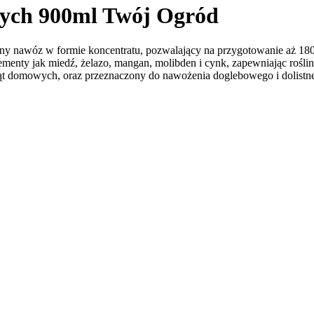
cych 900ml Twój Ogród
y nawóz w formie koncentratu, pozwalający na przygotowanie aż 180 
elementy jak miedź, żelazo, mangan, molibden i cynk, zapewniając roś
ierząt domowych, oraz przeznaczony do nawożenia doglebowego i dolist