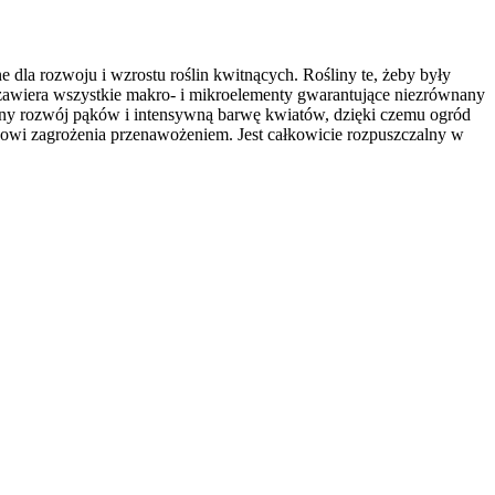
 dla rozwoju i wzrostu roślin kwitnących. Rośliny te, żeby były
zawiera wszystkie makro- i mikroelementy gwarantujące niezrównany
silny rozwój pąków i intensywną barwę kwiatów, dzięki czemu ogród
owi zagrożenia przenawożeniem. Jest całkowicie rozpuszczalny w