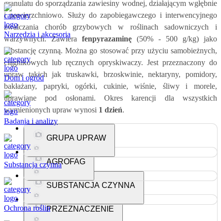
granulatu do sporządzania zawiesiny wodnej, działającym wgłębnie
i powierzchniowo. Służy do zapobiegawczego i interwencyjnego
zwalczania chorób grzybowych w roślinach sadowniczych i
Narzędzia i akcesoria
warzywnych. Zawiera
fenpyrazaminę
(50% - 500 g/kg) jako
substancję czynną. Można go stosować przy użyciu samobieżnych,
ciągnikowych lub ręcznych opryskiwaczy. Jest przeznaczony do
upraw takich jak truskawki, brzoskwinie, nektaryny, pomidory,
Dom i ogród
bakłażany, papryki, ogórki, cukinie, wiśnie, śliwy i morele,
uprawiane pod osłonami. Okres karencji dla wszystkich
wymienionych upraw wynosi
1 dzień
.
Badania i analizy
GRUPA UPRAW
AGROFAG
Truskawka,
Pomidor,
Papryka,
Cukinia,
Brzoskwinia,
Morela,
Substancja czynna
Nektarynka,
Śliwa,
Wiśnia,
Bakłażan,
Rośliny dyniowate.
SUBSTANCJA CZYNNA
Brunatna zgnilizna,
Brunatna zgnilizna drzew pestkowych,
Szara pleśń.
Ochrona roślin
PRZEZNACZENIE
Fenpyrazamina.