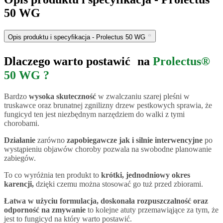
50 WG
Opis produktu i specyfikacja
- Prolectus 50 WG
Dlaczego warto postawić na
Prolectus®
50 WG ?
Bardzo
wysoka skuteczność
w zwalczaniu szarej pleśni w
truskawce oraz brunatnej zgnilizny drzew pestkowych sprawia, że
fungicyd ten jest niezbędnym narzędziem do walki z tymi
chorobami.
Działanie
zarówno
zapobiegawcze jak i silnie interwencyjne
po
wystąpieniu objawów choroby pozwala na swobodne planowanie
zabiegów.
To co wyróżnia ten produkt to
krótki, jednodniowy okres
karencji,
dzięki czemu można stosować go tuż przed zbiorami.
Łatwa w użyciu formulacja, doskonała rozpuszczalność oraz
odporność na zmywanie
to kolejne atuty przemawiąjące za tym, że
jest to fungicyd na który warto postawić.