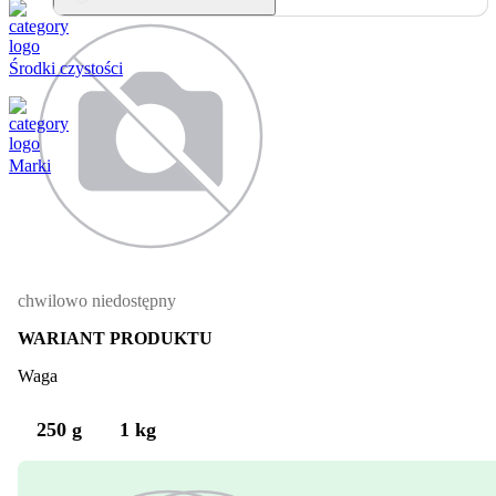
Uprawy sadownicze,
Uprawy warzywne.
Środki czystości
Marki
chwilowo niedostępny
WARIANT PRODUKTU
Waga
250 g
1 kg