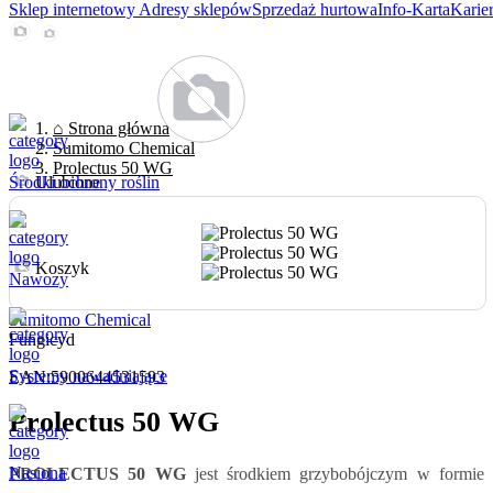
Sklep internetowy
Adresy sklepów
Sprzedaż hurtowa
Info-Karta
Karie
⌂ Strona główna
Sumitomo Chemical
Prolectus 50 WG
Środki ochrony roślin
Ulubione
Koszyk
Nawozy
Sumitomo Chemical
Fungicyd
Systemy nawadniające
EAN:
5900644531593
Prolectus 50 WG
Nasiona
PROLECTUS 50 WG
jest środkiem grzybobójczym w formie