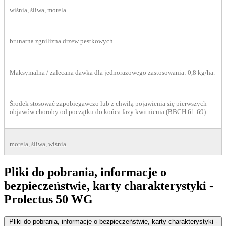
wiśnia, śliwa, morela
brunatna zgnilizna drzew pestkowych
Maksymalna / zalecana dawka dla jednorazowego zastosowania: 0,8 kg/ha.
Środek stosować zapobiegawczo lub z chwilą pojawienia się pierwszych
objawów choroby od początku do końca fazy kwitnienia (BBCH 61-69).
morela, śliwa, wiśnia
Pliki do pobrania, informacje o
brunatna zgnilizna drzew pestkowych
bezpieczeństwie, karty charakterystyki
-
Prolectus 50 WG
Maksymalna / zalecana dawka dla jednorazowego zastosowania: 1,2 kg/ha
Pliki do pobrania, informacje o bezpieczeństwie, karty charakterystyki
-