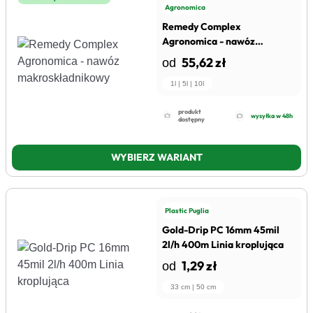
Agronomica
Remedy Complex
Agronomica - nawóz
makroskładnikowy
55,62 zł
od
1l | 5l | 10l
produkt
wysyłka w 48h
dostępny
WYBIERZ WARIANT
Plastic Puglia
Gold-Drip PC 16mm 45mil
2l/h 400m Linia kroplująca
1,29 zł
od
33 cm | 50 cm