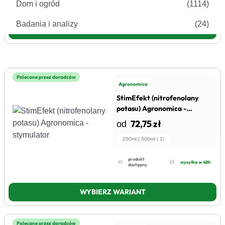
Dom i ogród
dostępny
(1114)
Badania i analizy
(24)
WYBIERZ WARIANT
Substancja czynna
(202)
Ochrona roślin
(591)
Polecane przez doradców
Grupa upraw
(1223)
Agronomica
StimEfekt (nitrofenolany
Środki czystości
(26)
potasu) Agronomica -
stymulator
72,75 zł
od
Marki
(3639)
200ml | 500ml | 1l
produkt
wysyłka w 48h
dostępny
WYBIERZ WARIANT
Polecane przez doradców