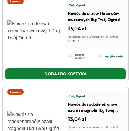
% promo
Twój Ogród
Nawóz do drzew i krzewów
owocowych 1kg Twój Ogród
13,04 zł
Najniższa cena w ostatnich 30 dniach:
13,32 zł
produkt
wysyłka w 48h
dostępny
DODAJ DO KOSZYKA
% promo
Twój Ogród
Nawóz do rododendronów
azalii i magnolii 1kg Twój
Ogród
13,04 zł
Najniższa cena w ostatnich 30 dniach: