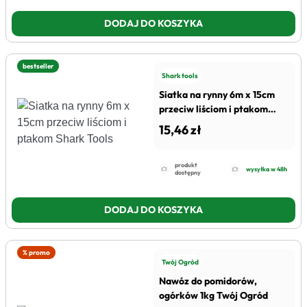
DODAJ DO KOSZYKA
bestseller
Shark tools
Siatka na rynny 6m x 15cm
przeciw liściom i ptakom
Shark Tools
15,46 zł
produkt
wysyłka w 48h
dostępny
DODAJ DO KOSZYKA
% promo
Twój Ogród
Nawóz do pomidorów,
ogórków 1kg Twój Ogród