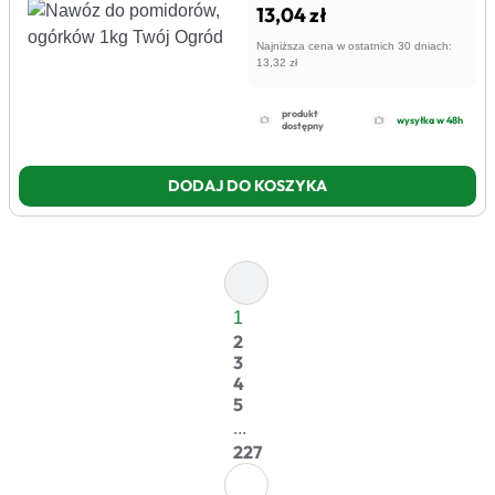
13,04 zł
Najniższa cena w ostatnich 30 dniach:
13,32 zł
produkt
wysyłka w 48h
dostępny
DODAJ DO KOSZYKA
1
2
3
4
5
...
227