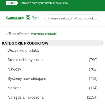
BLOG
Sprawdź porady naszych specjalistów
Filtrowanie
Sortowanie
⌂ Strona główna
Wszystkie produkty
KATEGORIE PRODUKTÓW
Wszystkie produkty
Środki ochrony roślin
(799)
Polecane przez doradców
Galenika-Fitofarmacija
Insekcytyd
Nawozy
(782)
TONUS 100 EC
Systemy nawadniające
(713)
(piryproksyfen) Galenika-
Fitofarmacija - insektycyd
173,66 zł
od
Nasiona
(114)
1l | 5l
Narzędzia i akcesoria
(1154)
produkt
wysyłka w 48h