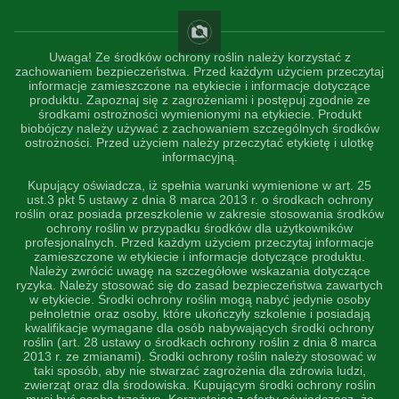
Uwaga! Ze środków ochrony roślin należy korzystać z
zachowaniem bezpieczeństwa. Przed każdym użyciem przeczytaj
informacje zamieszczone na etykiecie i informacje dotyczące
produktu. Zapoznaj się z zagrożeniami i postępuj zgodnie ze
środkami ostrożności wymienionymi na etykiecie. Produkt
biobójczy należy używać z zachowaniem szczególnych środków
ostrożności. Przed użyciem należy przeczytać etykietę i ulotkę
informacyjną.
Kupujący oświadcza, iż spełnia warunki wymienione w art. 25
ust.3 pkt 5 ustawy z dnia 8 marca 2013 r. o środkach ochrony
roślin oraz posiada przeszkolenie w zakresie stosowania środków
ochrony roślin w przypadku środków dla użytkowników
profesjonalnych. Przed każdym użyciem przeczytaj informacje
zamieszczone w etykiecie i informacje dotyczące produktu.
Należy zwrócić uwagę na szczegółowe wskazania dotyczące
ryzyka. Należy stosować się do zasad bezpieczeństwa zawartych
w etykiecie. Środki ochrony roślin mogą nabyć jedynie osoby
pełnoletnie oraz osoby, które ukończyły szkolenie i posiadają
kwalifikacje wymagane dla osób nabywających środki ochrony
roślin (art. 28 ustawy o środkach ochrony roślin z dnia 8 marca
2013 r. ze zmianami). Środki ochrony roślin należy stosować w
taki sposób, aby nie stwarzać zagrożenia dla zdrowia ludzi,
zwierząt oraz dla środowiska. Kupującym środki ochrony roślin
musi być osobą trzeźwą. Korzystając z oferty oświadczasz, że