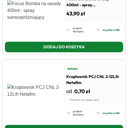
400ml - spray
samoopróżniający
43,90 zł
produkt
wysyłka w 48h
dostępny
DODAJ DO KOSZYKA
Netafim
Kroplownik PCJ CNL 2-12L/h
Netafim
0,70 zł
od
Produkt ma wiele opcji
produkt
wysyłka w 48h
dostępny