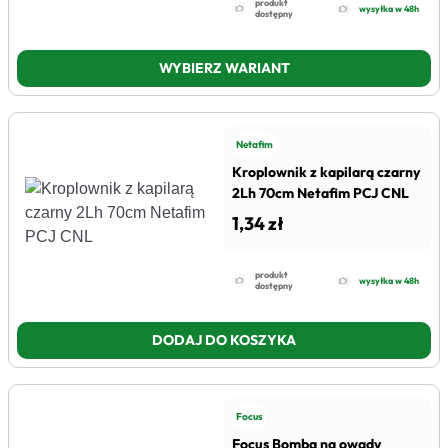
produkt
wysyłka w 48h
dostępny
WYBIERZ WARIANT
Netafim
Kroplownik z kapilarą czarny
2Lh 70cm Netafim PCJ CNL
1,34 zł
produkt
wysyłka w 48h
dostępny
DODAJ DO KOSZYKA
Focus
Focus Bomba na owady