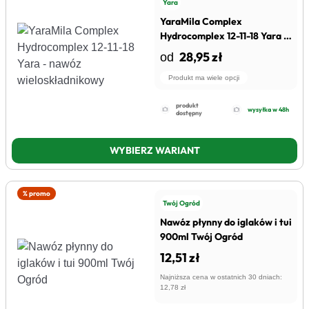
Yara
YaraMila Complex
Hydrocomplex 12-11-18 Yara -
nawóz wieloskładnikowy
28,95 zł
od
Produkt ma wiele opcji
produkt
wysyłka w 48h
dostępny
WYBIERZ WARIANT
% promo
Twój Ogród
Nawóz płynny do iglaków i tui
900ml Twój Ogród
12,51 zł
Najniższa cena w ostatnich 30 dniach:
12,78 zł