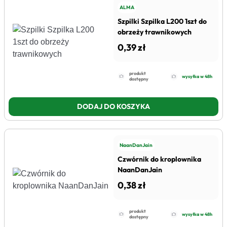
ALMA
Szpilki Szpilka L200 1szt do
obrzeży trawnikowych
0,39 zł
produkt
wysyłka w 48h
dostępny
DODAJ DO KOSZYKA
NaanDanJain
Czwórnik do kroplownika
NaanDanJain
0,38 zł
produkt
wysyłka w 48h
dostępny