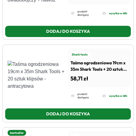
produkt
wysyłka w 48h
dostępny
DODAJ DO KOSZYKA
Shark tools
Taśma ogrodzeniowa 19cm x
35m Shark Tools + 20 sztuk
klipsów - antracytowa
58,71 zł
produkt
wysyłka w 48h
dostępny
DODAJ DO KOSZYKA
bestseller