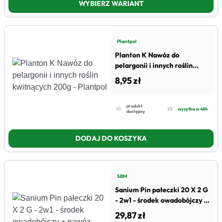
WYBIERZ WARIANT
Plantpol
Planton K Nawóz do
pelargonii i innych roślin
kwitnących 200g - Plantpol
8,95 zł
produkt
wysyłka w 48h
dostępny
DODAJ DO KOSZYKA
SBM
Sanium Pin pałeczki 20 X 2 G
- 2w1 - środek owadobójczy +
nawóz
29,87 zł