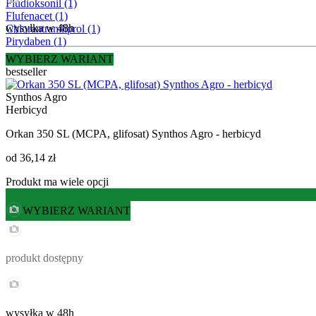
Fludioksonil
(1)
Flufenacet
(1)
wysyłka w 48h
Chlorantraniliprol
(1)
Pirydaben
(1)
WYBIERZ WARIANT
bestseller
Synthos Agro
Herbicyd
Orkan 350 SL (MCPA, glifosat) Synthos Agro - herbicyd
od
36,14 zł
Produkt ma wiele opcji
WYBIERZ WARIANT
produkt dostępny
wysyłka w 48h