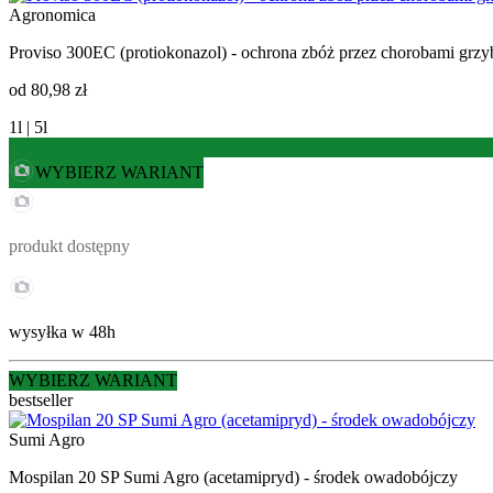
Agronomica
Proviso 300EC (protiokonazol) - ochrona zbóż przez chorobami gr
od
80,98 zł
1l | 5l
WYBIERZ WARIANT
produkt dostępny
wysyłka w 48h
WYBIERZ WARIANT
bestseller
Sumi Agro
Mospilan 20 SP Sumi Agro (acetamipryd) - środek owadobójczy