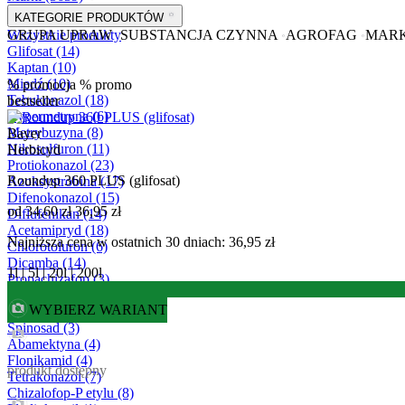
KATEGORIE PRODUKTÓW
Wszystkie produkty
GRUPA UPRAW
SUBSTANCJA CZYNNA
AGROFAG
MAR
Glifosat
(14)
Kaptan
(10)
Miedź
(10)
% promocja
% promo
Tebukonazol
(18)
bestseller
Cypermetryna
(6)
Metrybuzyna
(8)
Bayer
Nikosulfuron
(11)
Herbicyd
Protiokonazol
(23)
Roundup 360 PLUS (glifosat)
Azoksystrobina
(17)
Difenokonazol
(15)
od
34,60 zł
36,95 zł
Diflufenikan
(14)
Acetamipryd
(18)
Najniższa cena w ostatnich 30 dniach: 36,95 zł
Chlorotoluron
(6)
Dicamba
(14)
1l | 5l | 20l | 200l
Propachizafop
(3)
Kletodym
(2)
WYBIERZ WARIANT
Lambda-cyhalotryna
(7)
Spinosad
(3)
Abamektyna
(4)
Flonikamid
(4)
produkt dostępny
Tetrakonazol
(7)
Chizalofop-P etylu
(8)