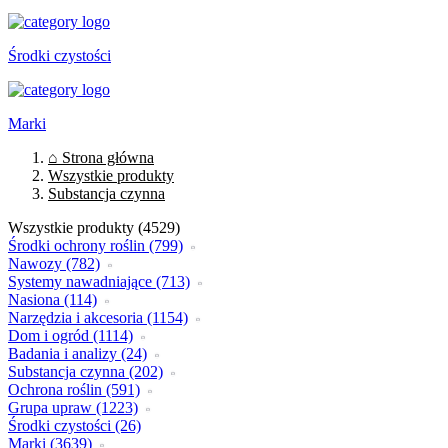
Środki czystości
Marki
⌂ Strona główna
Wszystkie produkty
Substancja czynna
Wszystkie produkty (4529)
Środki ochrony roślin (799)
Nawozy (782)
Systemy nawadniające (713)
Nasiona (114)
Narzędzia i akcesoria (1154)
Dom i ogród (1114)
Badania i analizy (24)
Substancja czynna (202)
Ochrona roślin (591)
Grupa upraw (1223)
Środki czystości (26)
Marki (3639)