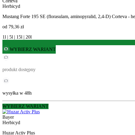
Corteva
Herbicyd
Mustang Forte 195 SE (florasulam, aminopyralid, 2,4-D) Corteva - h
od
79,36 zł
1l | 5l | 15l | 20l
WYBIERZ WARIANT
produkt dostępny
wysyłka w 48h
WYBIERZ WARIANT
Bayer
Herbicyd
Huzar Activ Plus