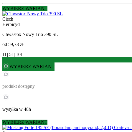
WYBIERZ WARIANT
Ciech
Herbicyd
Chwastox Nowy Trio 390 SL
od
59,73 zł
1l | 5l | 10l
WYBIERZ WARIANT
produkt dostępny
wysyłka w 48h
WYBIERZ WARIANT