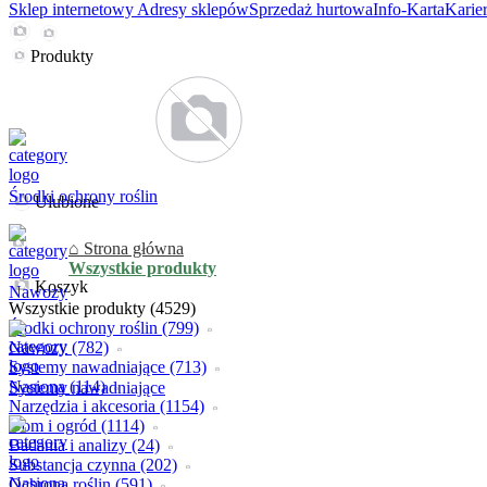
Sklep internetowy
Adresy sklepów
Sprzedaż hurtowa
Info-Karta
Karie
Produkty
Środki ochrony roślin
Ulubione
⌂ Strona główna
Wszystkie produkty
Koszyk
Nawozy
Wszystkie produkty (4529)
Środki ochrony roślin (799)
Nawozy (782)
Systemy nawadniające (713)
Nasiona (114)
Systemy nawadniające
Narzędzia i akcesoria (1154)
Dom i ogród (1114)
Badania i analizy (24)
Substancja czynna (202)
Nasiona
Ochrona roślin (591)