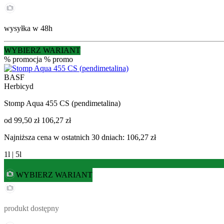
wysyłka w 48h
WYBIERZ WARIANT
% promocja
% promo
BASF
Herbicyd
Stomp Aqua 455 CS (pendimetalina)
od
99,50 zł
106,27 zł
Najniższa cena w ostatnich 30 dniach: 106,27 zł
1l | 5l
WYBIERZ WARIANT
produkt dostępny