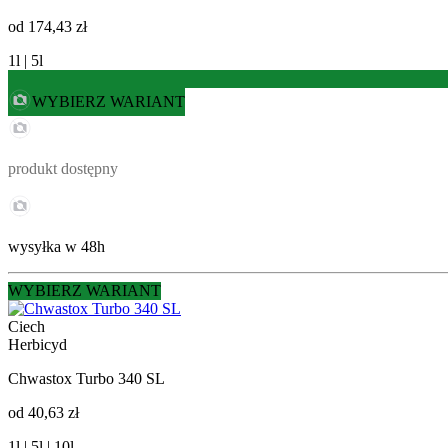
od
174,43 zł
1l | 5l
WYBIERZ WARIANT
produkt dostępny
wysyłka w 48h
WYBIERZ WARIANT
Ciech
Herbicyd
Chwastox Turbo 340 SL
od
40,63 zł
1l | 5l | 10l