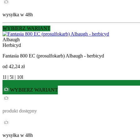
wysyłka w 48h
WYBIERZ WARIANT
Albaugh
Herbicyd
Fantasia 800 EC (prosulfokarb) Albaugh - herbicyd
od
42,24 zł
1l | 5l | 10l
WYBIERZ WARIANT
produkt dostępny
wysyłka w 48h