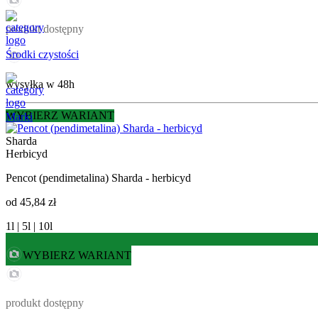
produkt dostępny
Środki czystości
wysyłka w 48h
WYBIERZ WARIANT
Marki
Sharda
Herbicyd
Pencot (pendimetalina) Sharda - herbicyd
od
45,84 zł
1l | 5l | 10l
WYBIERZ WARIANT
produkt dostępny