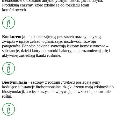
metabolitów o działaniu antybiotycznym takich, jak fenazyna.
Produkują enzymy, które zdolne są do rozkładu ścian
komórkowych.
Konkurencja
– bakterie zajmują przestrzeń oraz syntetyzują
związki wiążące żelazo, ograniczając możliwość rozwoju
patogenów. Ponadto bakterie syntezują laktony homoserynowe –
substancje, dzięki którym komórki bakteryjne porozumiewają się i
aktywniej zasiedlają tkanki roślinne.
Biostymulacja
– szczepy z rodzaju
Pantoea
posiadają geny
kodujące substancje fitohormonalne, dzięki czemu mają zdolność do
biostymulacji, a więc korzystnie wpływają na wzrost i plonowanie
roślin.