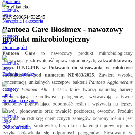
Biosimex
Certyfikat eko
EAN:
5900644532545
Narzędzia i akcesoria
Pantoea Care Biosimex - nawozowy
produkt mikrobiologiczny
Dom i ogród
Pantoea Care
to nawozowy produkt mikrobiologiczny
poprawiający zdrowotność upraw ogrodniczych,
zakwalifikowany
przez IUNG-PIB w Puławach do stosowania w rolnictwie
Badania i analizy
ekologicznym pod numerem NE/883/2025
. Zawiera wysoką
koncentrację unikalnych szczepów bakterii
Pantoea Agglomerans
T16/8 i
Pantoea Allii
T14/15, które tworzą naturalną barierę
ograniczającą szkodliwość patogenów, wytwarzają aktywne
Substancja czynna
metabolity poprawiające odporność roślin i wpływają na lepszy
rozwój, plonowanie oraz trwałość pozbiorczą owoców. Produkt
pozwala na redukcję chemicznych zabiegów ochrony roślin i jest
bezpieczny dla środowiska, bez okresu karencji i prewencji oraz
Ochrona roślin
ryzyka pojawienia się odporności patogenów. Stosowany w