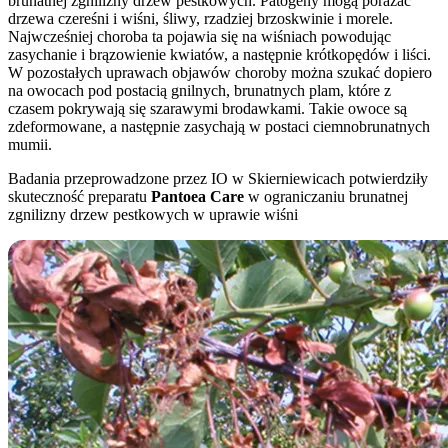
brunatnej zgnilizny drzew pestkowych. Patogeny mogą porażać
drzewa czereśni i wiśni, śliwy, rzadziej brzoskwinie i morele.
Najwcześniej choroba ta pojawia się na wiśniach powodując
zasychanie i brązowienie kwiatów, a następnie krótkopędów i liści.
W pozostałych uprawach objawów choroby można szukać dopiero
na owocach pod postacią gnilnych, brunatnych plam, które z
czasem pokrywają się szarawymi brodawkami. Takie owoce są
zdeformowane, a następnie zasychają w postaci ciemnobrunatnych
mumii.
Badania przeprowadzone przez IO w Skierniewicach potwierdziły
skuteczność preparatu
Pantoea Care
w ograniczaniu brunatnej
zgnilizny drzew pestkowych w uprawie wiśni