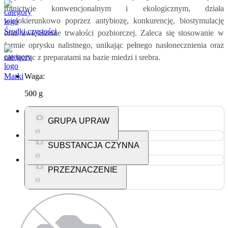
rolnictwie konwencjonalnym i ekologicznym, działa
wielokierunkowo poprzez antybiozę, konkurencję, biostymulację
Środki czystości
oraz zwiększenie trwałości pozbiorczej. Zaleca się stosowanie w
formie oprysku nalistnego, unikając pełnego nasłonecznienia oraz
nie łącząc z preparatami na bazie miedzi i srebra.
Marki
Waga:
500 g
GRUPA UPRAW
SUBSTANCJA CZYNNA
Truskawka,
Grusza,
Malina,
Marchew,
Rośliny ogrodowe,
Rośliny sadownicze,
Jabłoń,
Winorośl,
Sałata,
Wiśnia,
Kapusta
głowiasta,
Seler korzeniowy,
Rośliny warzywne,
Borówka,
PRZEZNACZENIE
Pantoea Agglomerans T16/8,
Pantoea Allii T14/15.
Rośliny jagodowe.
Uprawy sadownicze,
Uprawy warzywne,
Uprawy ogrodnicze.