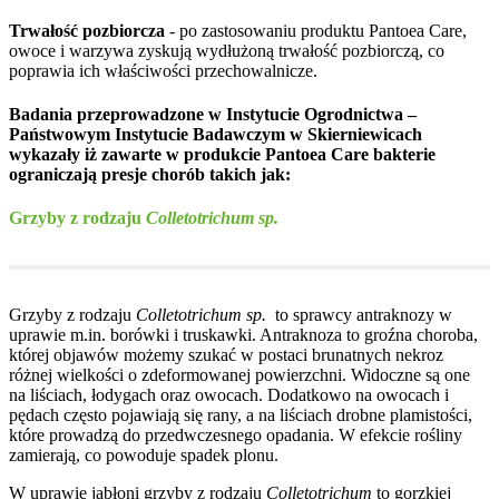
Trwałość pozbiorcza
- po zastosowaniu produktu Pantoea Care,
owoce i warzywa zyskują wydłużoną trwałość pozbiorczą, co
poprawia ich właściwości przechowalnicze.
Badania przeprowadzone w Instytucie Ogrodnictwa –
Państwowym Instytucie Badawczym w Skierniewicach
wykazały iż zawarte w produkcie Pantoea Care bakterie
ograniczają presje chorób takich jak
:
Grzyby z rodzaju
Colletotrichum sp.
Grzyby z rodzaju
Colletotrichum sp.
to sprawcy antraknozy w
uprawie m.in. borówki i truskawki. Antraknoza to groźna choroba,
której objawów możemy szukać w postaci brunatnych nekroz
różnej wielkości o zdeformowanej powierzchni. Widoczne są one
na liściach, łodygach oraz owocach. Dodatkowo na owocach i
pędach często pojawiają się rany, a na liściach drobne plamistości,
które prowadzą do przedwczesnego opadania. W efekcie rośliny
zamierają, co powoduje spadek plonu.
W uprawie jabłoni grzyby z rodzaju
Colletotrichum
to gorzkiej