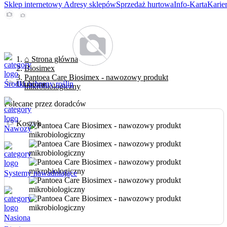
Sklep internetowy
Adresy sklepów
Sprzedaż hurtowa
Info-Karta
Karie
⌂ Strona główna
Biosimex
Pantoea Care Biosimex - nawozowy produkt
Środki ochrony roślin
Ulubione
mikrobiologiczny
Polecane przez doradców
Koszyk
Nawozy
Systemy nawadniające
Nasiona